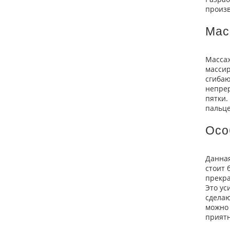
произв
Мас
Массаж
масси
сгибаю
непрер
пятки.
пальце
Осо
Данная
стоит 
прекра
Это ус
сделаю
можно 
приятн