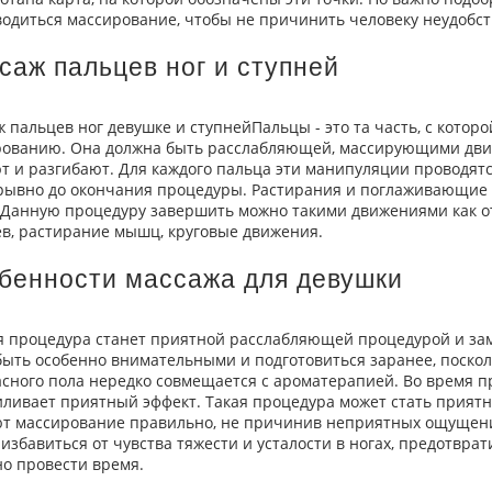
одиться массирование, чтобы не причинить человеку неудобс
саж пальцев ног и ступней
 пальцев ног девушке и ступнейПальцы - это та часть, с котор
рованию. Она должна быть расслабляющей, массирующими дви
т и разгибают. Для каждого пальца эти манипуляции проводят
ывно до окончания процедуры. Растирания и поглаживающие 
 Данную процедуру завершить можно такими движениями как о
в, растирание мышц, круговые движения.
бенности массажа для девушки
 процедура станет приятной расслабляющей процедурой и зам
быть особенно внимательными и подготовиться заранее, поско
сного пола нередко совмещается с ароматерапией. Во время п
иливает приятный эффект. Такая процедура может стать прият
т массирование правильно, не причинив неприятных ощущени
избавиться от чувства тяжести и усталости в ногах, предотвра
о провести время.