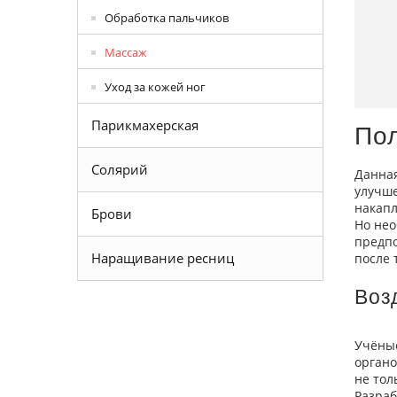
Обработка пальчиков
Массаж
Уход за кожей ног
Парикмахерская
Пол
Солярий
Данная
улучше
накапл
Брови
Но нео
предпо
Наращивание ресниц
после 
Воз
Учёные
органо
не тол
Разраб