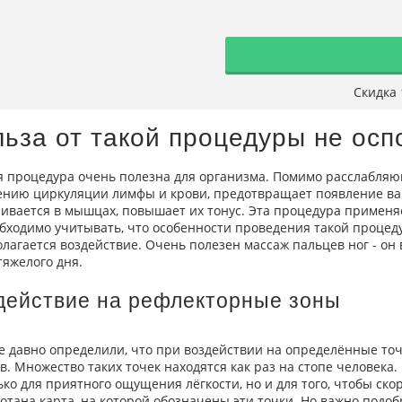
Скидка
ьза от такой процедуры не ос
 процедура очень полезна для организма. Помимо расслабляющ
нию циркуляции лимфы и крови, предотвращает появление вари
ивается в мышцах, повышает их тонус. Эта процедура применяет
бходимо учитывать, что особенности проведения такой процеду
лагается воздействие. Очень полезен массаж пальцев ног - он
тяжелого дня.
действие на рефлекторные зоны
 давно определили, что при воздействии на определённые точ
в. Множество таких точек находятся как раз на стопе человека
ько для приятного ощущения лёгкости, но и для того, чтобы ск
отана карта, на которой обозначены эти точки. Но важно подоб