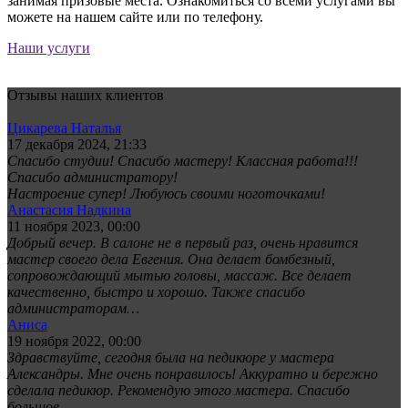
занимая призовые места. Ознакомиться со всеми услугами вы
можете на нашем сайте или по телефону.
Наши услуги
Отзывы наших клиентов
Цикарева Наталья
17 декабря 2024, 21:33
Спасибо студии! Спасибо мастеру! Классная работа!!!
Спасибо администратору!
Настроение супер! Любуюсь своими ноготочками!
Анастасия Надкина
11 ноября 2023, 00:00
Добрый вечер. В салоне не в первый раз, очень нравится
мастер своего дела Евгения. Она делает бомбезный,
сопровождающий мытью головы, массаж. Все делает
качественно, быстро и хорошо. Также спасибо
администраторам…
Аниса
19 ноября 2022, 00:00
Здравствуйте, сегодня была на педикюре у мастера
Александры. Мне очень понравилось! Аккуратно и бережно
сделала педикюр. Рекомендую этого мастера. Спасибо
большое