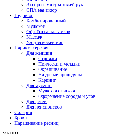
Экспресс уход за кожей рук
СПА маникюр
Педикюр
Комбинированный
Мужской
Обработка пальчиков
Массаж
Уход за кожей ног
Парикмахерская
Для женщин
Стрижки
Прически и укладки
Окрашивание
Уходовые процедуры
Карвинг
Для мужчин
Мужская стрижка
Оформление бороды и усов
Для детей
Для пенсионеров
Солярий
Брови
Наращивание ресниц
МЕНЮ